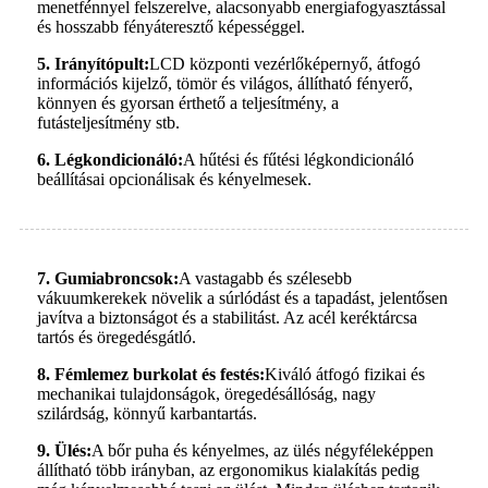
menetfénnyel felszerelve, alacsonyabb energiafogyasztással
és hosszabb fényáteresztő képességgel.
5. Irányítópult:
LCD központi vezérlőképernyő, átfogó
információs kijelző, tömör és világos, állítható fényerő,
könnyen és gyorsan érthető a teljesítmény, a
futásteljesítmény stb.
6. Légkondicionáló:
A hűtési és fűtési légkondicionáló
beállításai opcionálisak és kényelmesek.
7. Gumiabroncsok:
A vastagabb és szélesebb
vákuumkerekek növelik a súrlódást és a tapadást, jelentősen
javítva a biztonságot és a stabilitást. Az acél keréktárcsa
tartós és öregedésgátló.
8. Fémlemez burkolat és festés:
Kiváló átfogó fizikai és
mechanikai tulajdonságok, öregedésállóság, nagy
szilárdság, könnyű karbantartás.
9. Ülés:
A bőr puha és kényelmes, az ülés négyféleképpen
állítható több irányban, az ergonomikus kialakítás pedig