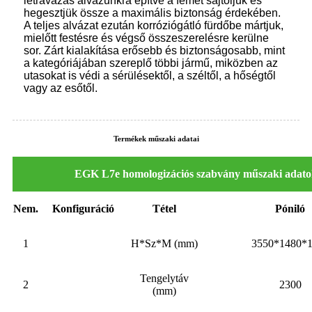
létravázas alvázunkra építve a fémet sajtoljuk és
hegesztjük össze a maximális biztonság érdekében.
A teljes alvázat ezután korróziógátló fürdőbe mártjuk,
mielőtt festésre és végső összeszerelésre kerülne
sor. Zárt kialakítása erősebb és biztonságosabb, mint
a kategóriájában szereplő többi jármű, miközben az
utasokat is védi a sérülésektől, a széltől, a hőségtől
vagy az esőtől.
Termékek műszaki adatai
EGK L7e homologizációs szabvány műszaki adato
Nem.
Konfiguráció
Tétel
Póniló
1
H*Sz*M (mm)
3550*1480*
Tengelytáv
2
2300
(mm)