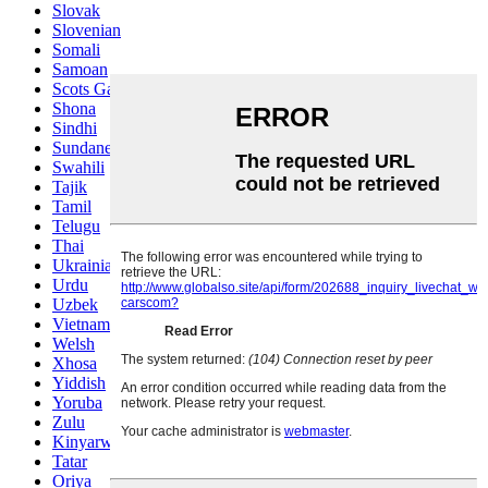
Slovak
Slovenian
Somali
Samoan
Scots Gaelic
Shona
Sindhi
Sundanese
Swahili
Tajik
Tamil
Telugu
Thai
Ukrainian
Urdu
Uzbek
Vietnamese
Welsh
Xhosa
Yiddish
Yoruba
Zulu
Kinyarwanda
Tatar
Oriya