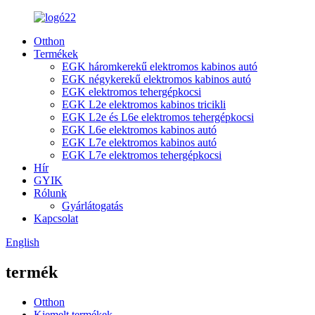
Otthon
Termékek
EGK háromkerekű elektromos kabinos autó
EGK négykerekű elektromos kabinos autó
EGK elektromos tehergépkocsi
EGK L2e elektromos kabinos tricikli
EGK L2e és L6e elektromos tehergépkocsi
EGK L6e elektromos kabinos autó
EGK L7e elektromos kabinos autó
EGK L7e elektromos tehergépkocsi
Hír
GYIK
Rólunk
Gyárlátogatás
Kapcsolat
English
termék
Otthon
Kiemelt termékek