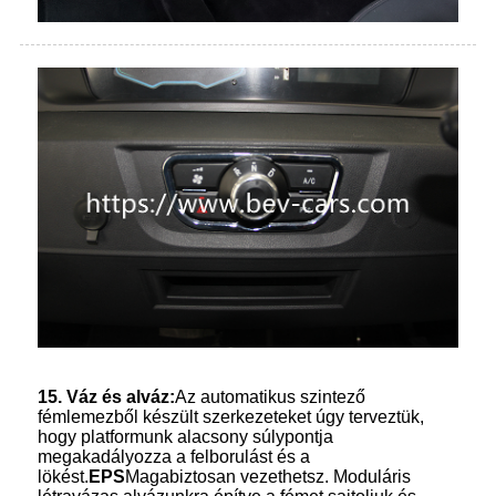
15. Váz és alváz:
Az automatikus szintező
fémlemezből készült szerkezeteket úgy terveztük,
hogy platformunk alacsony súlypontja
megakadályozza a felborulást és a
lökést.
EPS
Magabiztosan vezethetsz. Moduláris