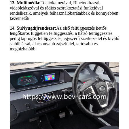
13. Multimédia:
Tolatókamerával, Bluetooth-szal,
videólejátszóval és rádiós szórakoztatási funkcióval
rendelkezik, amelyek felhasználóbarátabbak és könnyebben
kezelhetők.
14. Su
Nyugdíjrendszer:
Az első felfüggesztés kettős
lengőkaros független felfüggesztés, a hátsó felfüggesztés
pedig laprugós felfüggesztés, egyszerű szerkezettel és kiváló
stabilitással, alacsonyabb zajszinttel, tartósabb és
megbízhatóbb.