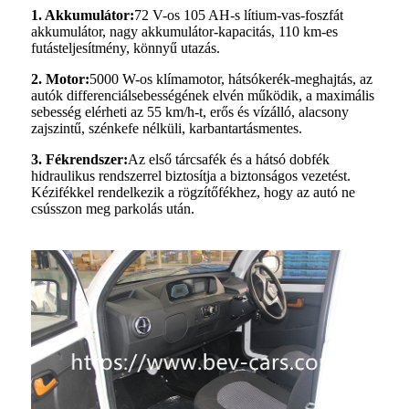
1. Akkumulátor:
72 V-os 105 AH-s lítium-vas-foszfát
akkumulátor, nagy akkumulátor-kapacitás, 110 km-es
futásteljesítmény, könnyű utazás.
2. Motor:
5000 W-os klímamotor, hátsókerék-meghajtás, az
autók differenciálsebességének elvén működik, a maximális
sebesség elérheti az 55 km/h-t, erős és vízálló, alacsony
zajszintű, szénkefe nélküli, karbantartásmentes.
3. Fékrendszer:
Az első tárcsafék és a hátsó dobfék
hidraulikus rendszerrel biztosítja a biztonságos vezetést.
Kézifékkel rendelkezik a rögzítőfékhez, hogy az autó ne
csússzon meg parkolás után.