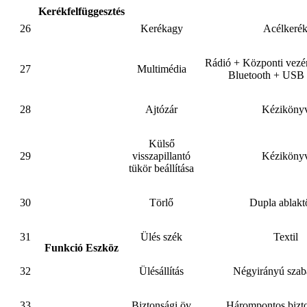
Kerékfelfüggesztés
26
Kerékagy
Acélkeré
Rádió + Központi vezé
27
Multimédia
Bluetooth + USB i
28
Ajtózár
Kéziköny
Külső
29
visszapillantó
Kéziköny
tükör beállítása
30
Törlő
Dupla ablakt
31
Ülés szék
Textil
Funkció Eszköz
32
Ülésállítás
Négyirányú szab
33
Biztonsági öv
Hárompontos bizto