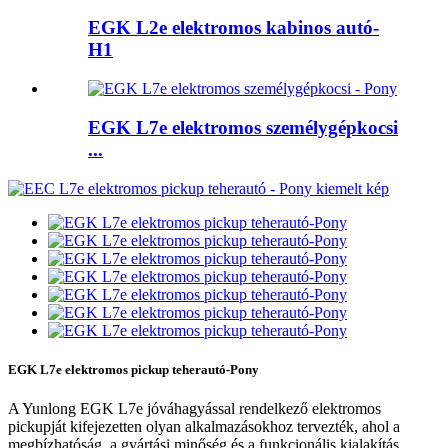
EGK L2e elektromos kabinos autó-
H1
EGK L7e elektromos személygépkocsi
...
EGK L7e elektromos pickup teherautó-Pony
A Yunlong EGK L7e jóváhagyással rendelkező elektromos
pickupját kifejezetten olyan alkalmazásokhoz tervezték, ahol a
megbízhatóság, a gyártási minőség és a funkcionális kialakítás