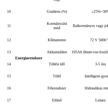
10
Gradiens (%)
≥25%~30
Kormányzási
11
Balkormányos vagy j
mód
12
Klímamotor
72 V 5000
13
Akkumulátor
105Ah lítium-vas-foszf
Energiarendszer
14
Töltési idő
3-5 óra
15
Töltő
Intelligens gyor
16
Fékrendszer
Hidraulikus re
17
Elülső
Lemez