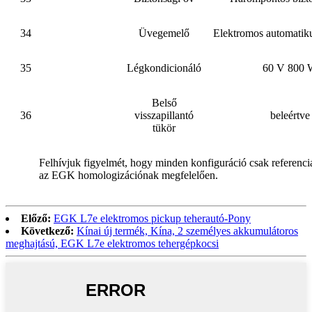
34
Üvegemelő
Elektromos automatikus
35
Légkondicionáló
60 V 800
Belső
36
visszapillantó
beleértve
tükör
Felhívjuk figyelmét, hogy minden konfiguráció csak referenci
az EGK homologizációnak megfelelően.
Előző:
EGK L7e elektromos pickup teherautó-Pony
Következő:
Kínai új termék, Kína, 2 személyes akkumulátoros
meghajtású, EGK L7e elektromos tehergépkocsi