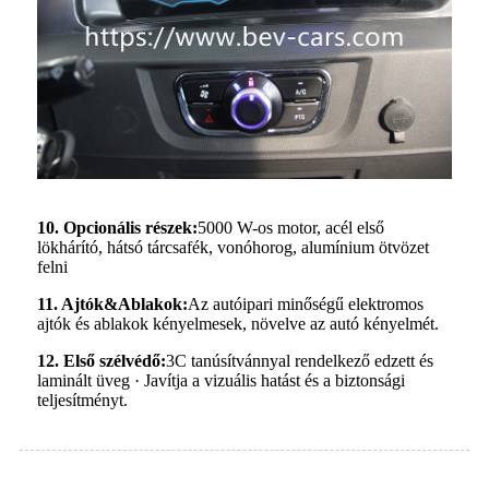
10. Opcionális részek:
5000 W-os motor, acél első
lökhárító, hátsó tárcsafék, vonóhorog, alumínium ötvözet
felni
11. Ajtók
&
Ablakok:
Az autóipari minőségű elektromos
ajtók és ablakok kényelmesek, növelve az autó kényelmét.
12. Első szélvédő:
3C tanúsítvánnyal rendelkező edzett és
laminált üveg · Javítja a vizuális hatást és a biztonsági
teljesítményt.