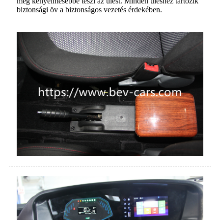
még kényelmesebbé teszi az ülést. Minden üléshez tartozik
biztonsági öv a biztonságos vezetés érdekében.