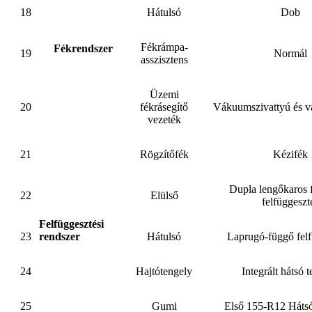
18
Hátulsó
Dob
Fékrámpa-
Fékrendszer
19
Normál
asszisztens
Üzemi
20
fékrásegítő
Vákuumszivattyú és v
vezeték
21
Rögzítőfék
Kézifék
Dupla lengőkaros 
22
Elülső
felfüggeszt
Felfüggesztési
23
rendszer
Hátulsó
Laprugó-függő felf
24
Hajtótengely
Integrált hátsó 
25
Gumi
Első 155-R12 Háts