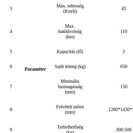
Max. sebesség
3
45
(Km/h)
Max.
4
hatótávolság
110
(km)
5
Kapacitás (fő)
2
6
Saját tömeg (kg)
650
Paraméter
Minimális
7
hasmagasság
150
(mm)
Felvételi méret
8
1280*1430*
(mm)
Terhelhetőség
9
300-500
(kg)