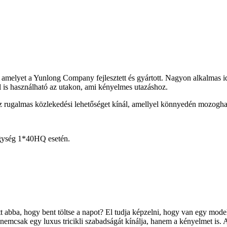
melyet a Yunlong Company fejlesztett és gyártott. Nagyon alkalmas id
l is használható az utakon, ami kényelmes utazáshoz.
z rugalmas közlekedési lehetőséget kínál, amellyel könnyedén mozoghat
gység 1*40HQ esetén.
t abba, hogy bent töltse a napot? El tudja képzelni, hogy van egy modell
nemcsak egy luxus tricikli szabadságát kínálja, hanem a kényelmet is. A