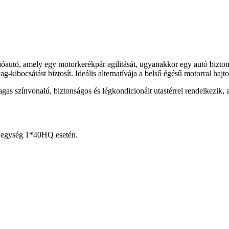
utó, amely egy motorkerékpár agilitását, ugyanakkor egy autó biztons
kibocsátást biztosít. Ideális alternatívája a belső égésű motorral hajt
as színvonalú, biztonságos és légkondicionált utastérrel rendelkezik, a
 egység 1*40HQ esetén.