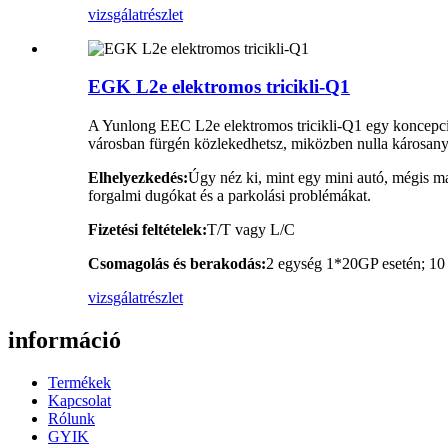
vizsgálat
részlet
EGK L2e elektromos tricikli-Q1
A Yunlong EEC L2e elektromos tricikli-Q1 egy koncepcióa
városban fürgén közlekedhetsz, miközben nulla károsanyag-
Elhelyezkedés:
Úgy néz ki, mint egy mini autó, mégis mag
forgalmi dugókat és a parkolási problémákat.
Fizetési feltételek:
T/T vagy L/C
Csomagolás és berakodás:
2 egység 1*20GP esetén; 10
vizsgálat
részlet
információ
Termékek
Kapcsolat
Rólunk
GYIK