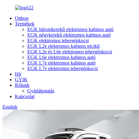
Otthon
Termékek
EGK háromkerekű elektromos kabinos autó
EGK négykerekű elektromos kabinos autó
EGK elektromos tehergépkocsi
EGK L2e elektromos kabinos tricikli
EGK L2e és L6e elektromos tehergépkocsi
EGK L6e elektromos kabinos autó
EGK L7e elektromos kabinos autó
EGK L7e elektromos tehergépkocsi
Hír
GYIK
Rólunk
Gyárlátogatás
Kapcsolat
English