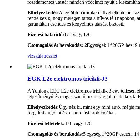
rozsdamentes utastér minden védelmet nyújt a kiszámíthata
Elhelyezkedés:
A legtöbb háromkerekűvel ellentétben az
rendelkezik, hogy melegen tartsa a hűvös téli napokon, abl
garantáltan csendes és kényelmes utazást biztosít.
Fizetési határidő:
T/T vagy L/C
Csomagolás és berakodás: 2
Egységek 1*20GP-hez; 9 
vizsgálat
részlet
EGK L2e elektromos tricikli-J3
A Yunlong EEC L2e elektromos tricikli-J3 egy teljesen ele
teljesítményű és magas szintű biztonsággal rendelkezik. 
Elhelyezkedés:
Úgy néz ki, mint egy mini autó, mégis mag
forgalmi dugókat és a parkolási problémákat.
Fizetési feltételek:
T/T vagy L/C
Csomagolás és berakodás:
5 egység 1*20GP esetén; 14