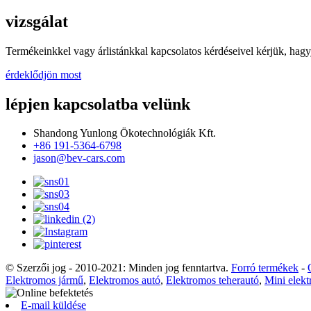
vizsgálat
Termékeinkkel vagy árlistánkkal kapcsolatos kérdéseivel kérjük, hagy
érdeklődjön most
lépjen kapcsolatba velünk
Shandong Yunlong Ökotechnológiák Kft.
+86 191-5364-6798
jason@bev-cars.com
© Szerzői jog - 2010-2021: Minden jog fenntartva.
Forró termékek
-
Elektromos jármű
,
Elektromos autó
,
Elektromos teherautó
,
Mini elekt
E-mail küldése