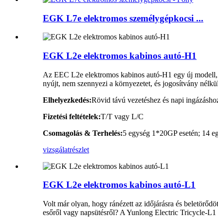
EGK L7e elektromos személygépkocsi ...
EGK L2e elektromos kabinos autó-H1
Az EEC L2e elektromos kabinos autó-H1 egy új modell, a
nyújt, nem szennyezi a környezetet, és jogosítvány nélkü
Elhelyezkedés:
Rövid távú vezetéshez és napi ingázásho
Fizetési feltételek:
T/T vagy L/C
Csomagolás
&
Terhelés:
5 egység 1*20GP esetén; 14 e
vizsgálat
részlet
EGK L2e elektromos kabinos autó-L1
Volt már olyan, hogy ránézett az időjárásra és beletörődöt
esőről vagy napsütésről? A Yunlong Electric Tricycle-L1 