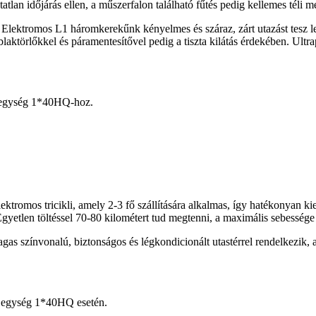
tlan időjárás ellen, a műszerfalon található fűtés pedig kellemes téli me
 Elektromos L1 háromkerekűnk kényelmes és száraz, zárt utazást tesz l
aktörlőkkel és páramentesítővel pedig a tiszta kilátás érdekében. Ultrap
egység 1*40HQ-hoz.
ktromos tricikli, amely 2-3 fő szállítására alkalmas, így hatékonyan ki
Egyetlen töltéssel 70-80 kilométert tud megtenni, a maximális sebesség
as színvonalú, biztonságos és légkondicionált utastérrel rendelkezik, a
 egység 1*40HQ esetén.