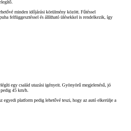
legítő.
ehetővé minden időjárási körülmény között. Fűtéssel
uha felfüggesztéssel és állítható ülésekkel is rendelkezik, így
elégíti egy család utazási igényeit. Gyönyörű megjelenésű, jó
e pedig 45 km/h.
z egyedi platform pedig lehetővé teszi, hogy az autó elkerülje a