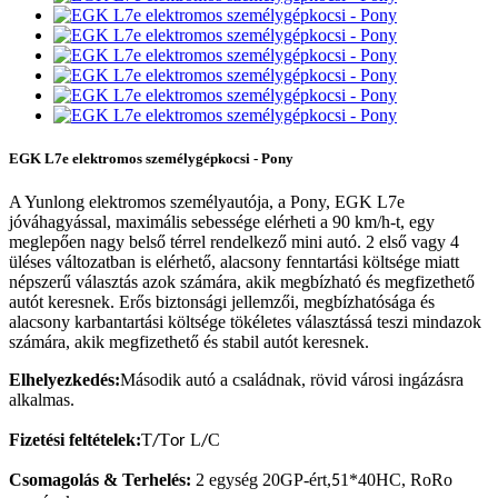
EGK L7e elektromos személygépkocsi - Pony
A Yunlong elektromos személyautója, a Pony, EGK L7e
jóváhagyással, maximális sebessége elérheti a 90 km/h-t, egy
meglepően nagy belső térrel rendelkező mini autó. 2 első vagy 4
üléses változatban is elérhető, alacsony fenntartási költsége miatt
népszerű választás azok számára, akik megbízható és megfizethető
autót keresnek. Erős biztonsági jellemzői, megbízhatósága és
alacsony karbantartási költsége tökéletes választássá teszi mindazok
számára, akik megfizethető és stabil autót keresnek.
Elhelyezkedés:
Második autó a családnak, rövid városi ingázásra
alkalmas
.
Fizetési feltételek:
T
T
L
C
/
or
/
Csomagolás
&
Terhelés:
2 egység 20GP-ért,
1*40HC, RoRo
5