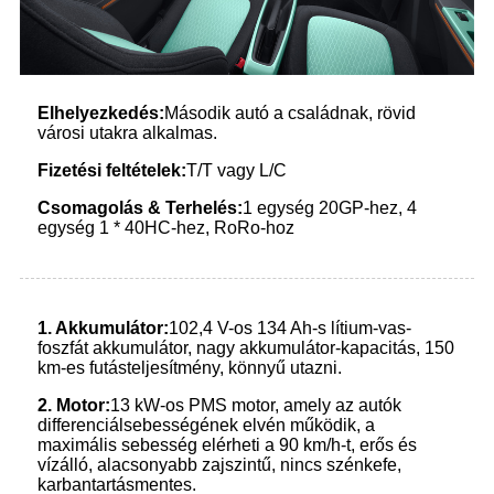
Elhelyezkedés:
Második autó a családnak, rövid
városi utakra alkalmas.
Fizetési feltételek:
T/T vagy L/C
Csomagolás
&
Terhelés:
1 egység 20GP-hez, 4
egység 1 * 40HC-hez, RoRo-hoz
1.
Akkumulátor:
102,4 V-os 134 Ah-s lítium-vas-
foszfát akkumulátor, nagy akkumulátor-kapacitás, 150
km-es futásteljesítmény, könnyű utazni.
2
.
Motor:
13 kW-os PMS motor, amely az autók
differenciálsebességének elvén működik, a
maximális sebesség elérheti a 90 km/h-t, erős és
vízálló, alacsonyabb zajszintű, nincs szénkefe,
karbantartásmentes.