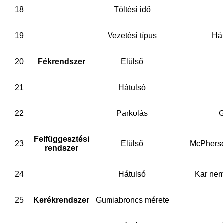
18
Töltési idő
19
Vezetési típus
Há
20
Fékrendszer
Elülső
21
Hátulsó
22
Parkolás
G
Felfüggesztési
23
Elülső
McPherso
rendszer
24
Hátulsó
Kar nem
25
Kerékrendszer
Gumiabroncs mérete