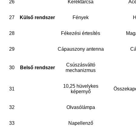
26
Keréktárcsa
Acél
27
Külső rendszer
Fények
H
28
Fékezési értesítés
Maga
29
Cápauszony antenna
Cá
Csúszásváltó
30
Belső rendszer
mechanizmus
10,25 hüvelykes
31
Összekapc
képernyő
32
Olvasólámpa
33
Napellenző