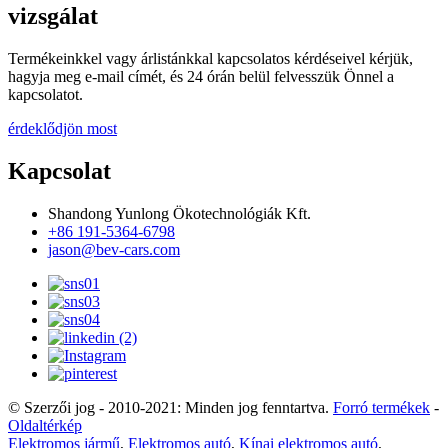
vizsgálat
Termékeinkkel vagy árlistánkkal kapcsolatos kérdéseivel kérjük,
hagyja meg e-mail címét, és 24 órán belül felvesszük Önnel a
kapcsolatot.
érdeklődjön most
Kapcsolat
Shandong Yunlong Ökotechnológiák Kft.
+86 191-5364-6798
jason@bev-cars.com
© Szerzői jog - 2010-2021: Minden jog fenntartva.
Forró termékek
-
Oldaltérkép
Elektromos jármű
,
Elektromos autó
,
Kínai elektromos autó
,