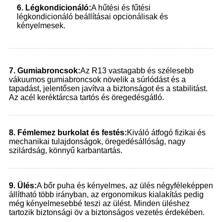
6. Légkondicionáló:
A hűtési és fűtési
légkondicionáló beállításai opcionálisak és
kényelmesek.
7.
Gumiabroncsok:
Az R13 vastagabb és szélesebb
vákuumos gumiabroncsok növelik a súrlódást és a
tapadást, jelentősen javítva a biztonságot és a stabilitást.
Az acél keréktárcsa tartós és öregedésgátló.
8. Fémlemez burkolat és festés:
Kiváló átfogó fizikai és
mechanikai tulajdonságok, öregedésállóság, nagy
szilárdság, könnyű karbantartás.
9.
Ülés:
A bőr puha és kényelmes, az ülés négyféleképpen
állítható több irányban, az ergonomikus kialakítás pedig
még kényelmesebbé teszi az ülést. Minden üléshez
tartozik biztonsági öv a biztonságos vezetés érdekében.