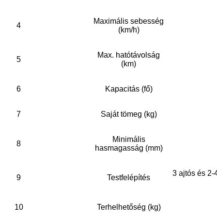
Maximális sebesség
4
(km/h)
Max. hatótávolság
5
(km)
6
Kapacitás (fő)
7
Saját tömeg (kg)
Minimális
8
hasmagasság (mm)
3 ajtós és 2
9
Testfelépítés
10
Terhelhetőség (kg)