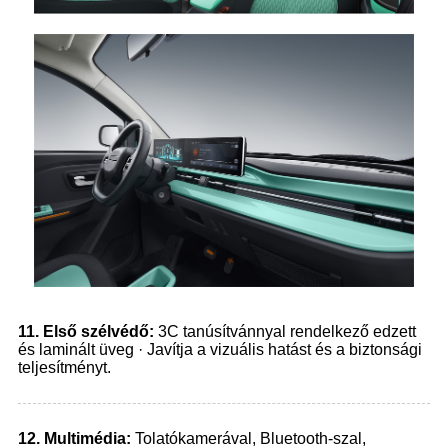
1
1.
Első szélvédő:
3C tanúsítvánnyal rendelkező edzett
és laminált üveg · Javítja a vizuális hatást és a biztonsági
teljesítményt.
1
2.
Multimédia:
Tolatókamerával, Bluetooth-szal,