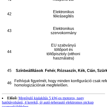
Elektronikus
42
fékrásegítés
Elektronikus
43
szervokormány
EU szabványú
töltőport és
44
töltőpisztoly (otthoni
használatra)
45
Színbeállítások
Fehér, Rózsaszín, Kék, Cián, Szür
Felhívjuk figyelmét, hogy minden konfiguráció csak re
46
homologizációnak megfelelően.
Előző:
Megújuló kialakítás 5 kW-os motoros, nagy
hatótávolságú, 4 kerekű, új autó-teherautó elektromos pickup
csomagküldéshez