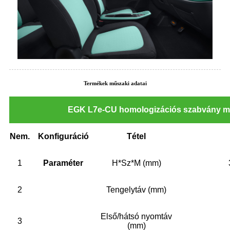
Termékek műszaki adatai
EGK L7e-CU homologizációs szabvány m
Nem.
Konfiguráció
Tétel
1
Paraméter
H*Sz*M (mm)
2
Tengelytáv (mm)
Első/hátsó nyomtáv
3
(mm)