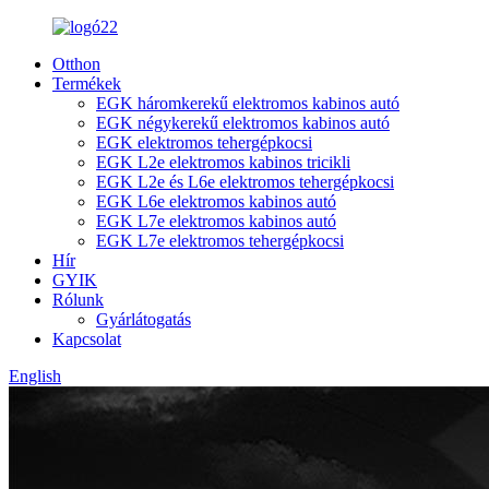
Otthon
Termékek
EGK háromkerekű elektromos kabinos autó
EGK négykerekű elektromos kabinos autó
EGK elektromos tehergépkocsi
EGK L2e elektromos kabinos tricikli
EGK L2e és L6e elektromos tehergépkocsi
EGK L6e elektromos kabinos autó
EGK L7e elektromos kabinos autó
EGK L7e elektromos tehergépkocsi
Hír
GYIK
Rólunk
Gyárlátogatás
Kapcsolat
English