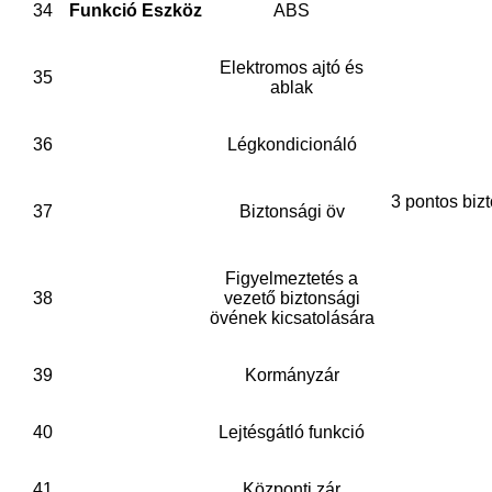
34
Funkció Eszköz
ABS
Elektromos ajtó és
35
ablak
36
Légkondicionáló
3 pontos biz
37
Biztonsági öv
Figyelmeztetés a
38
vezető biztonsági
övének kicsatolására
39
Kormányzár
40
Lejtésgátló funkció
41
Központi zár