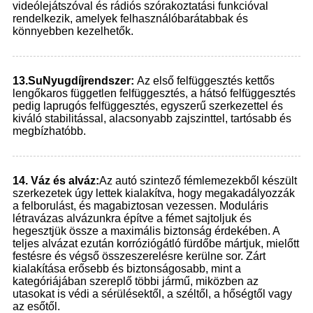
videólejátszóval és rádiós szórakoztatási funkcióval
rendelkezik, amelyek felhasználóbarátabbak és
könnyebben kezelhetők.
13.
Su
Nyugdíjrendszer:
Az első felfüggesztés kettős
lengőkaros független felfüggesztés, a hátsó felfüggesztés
pedig laprugós felfüggesztés, egyszerű szerkezettel és
kiváló stabilitással, alacsonyabb zajszinttel, tartósabb és
megbízhatóbb.
1
4.
Váz és alváz:
Az autó szintező fémlemezekből készült
szerkezetek úgy lettek kialakítva, hogy megakadályozzák
a felborulást, és magabiztosan vezessen. Moduláris
létravázas alvázunkra építve a fémet sajtoljuk és
hegesztjük össze a maximális biztonság érdekében. A
teljes alvázat ezután korróziógátló fürdőbe mártjuk, mielőtt
festésre és végső összeszerelésre kerülne sor. Zárt
kialakítása erősebb és biztonságosabb, mint a
kategóriájában szereplő többi jármű, miközben az
utasokat is védi a sérülésektől, a széltől, a hőségtől vagy
az esőtől.