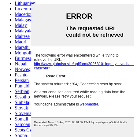
Lithuanian
Luxembou..
Macedonian
Malagasy
Malay
Malayalam
Maltese
Maori
Marathi
Mongolian
Burmese
Nepali
Norwegian
Pashto
Persian
Punjabi
Serbian
Sesotho
Sinhala
Slovak
Slovenian
Somali
Samoan
Scots Gaelic
Shona