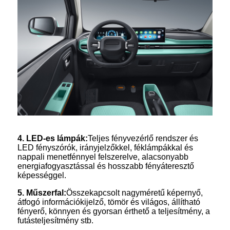
4
.
LED-es lámpák:
Teljes fényvezérlő rendszer és
LED fényszórók, irányjelzőkkel, féklámpákkal és
nappali menetfénnyel felszerelve, alacsonyabb
energiafogyasztással és hosszabb fényáteresztő
képességgel.
5
.
Műszerfal:
Összekapcsolt nagyméretű képernyő,
átfogó információkijelző, tömör és világos, állítható
fényerő, könnyen és gyorsan érthető a teljesítmény, a
futásteljesítmény stb.