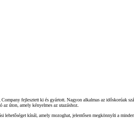
ompany fejlesztett ki és gyártott. Nagyon alkalmas az időskorúak szám
tó az úton, amely kényelmes az utazáshoz.
tási lehetőséget kínál, amely mozoghat, jelentősen megkönnyíti a minden