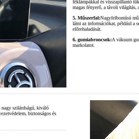
féklámpákkal és visszapillantó tü
magas fényerő, a távoli világítás,
5. Műszerfal:
Nagyfelbontású műsz
látni az információkat, például a 
előrehaladását.
6. gumiabroncsok:
A vákuum gumi
markolatot.
 nagy szilárdságú, kiváló
ezetvédelem, biztonságos és