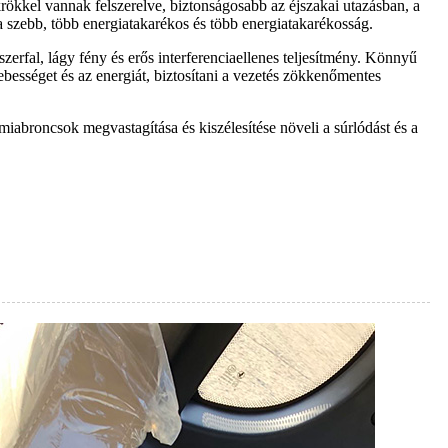
krökkel vannak felszerelve, biztonságosabb az éjszakai utazásban, a
 a szebb, több energiatakarékos és több energiatakarékosság.
erfal, lágy fény és erős interferenciaellenes teljesítmény. Könnyű
sebességet és az energiát, biztosítani a vezetés zökkenőmentes
abroncsok megvastagítása és kiszélesítése növeli a súrlódást és a