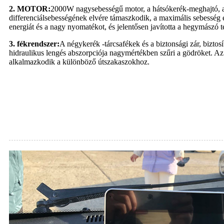
2. MOTOR:
2000W nagysebességű motor, a hátsókerék-meghajtó, 
differenciálsebességének elvére támaszkodik, a maximális sebesség e
energiát és a nagy nyomatékot, és jelentősen javította a hegymászó t
3. fékrendszer:
A négykerék -tárcsafékek és a biztonsági zár, biztos
hidraulikus lengés abszorpciója nagymértékben szűri a gödröket. Az
alkalmazkodik a különböző útszakaszokhoz.