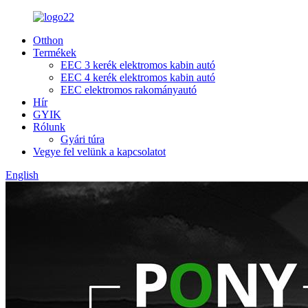
Otthon
Termékek
EEC 3 kerék elektromos kabin autó
EEC 4 kerék elektromos kabin autó
EEC elektromos rakományautó
Hír
GYIK
Rólunk
Gyári túra
Vegye fel velünk a kapcsolatot
English