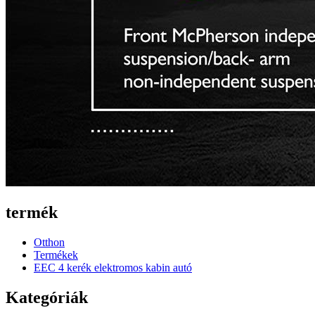
termék
Otthon
Termékek
EEC 4 kerék elektromos kabin autó
Kategóriák