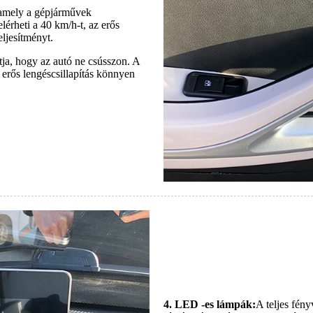
amely a gépjárművek
lérheti a 40 km/h-t, az erős
eljesítményt.
ítja, hogy az autó ne csússzon. A
 erős lengéscsillapítás könnyen
4. LED -es lámpák:
A teljes fén