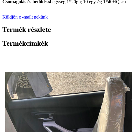
Csomagolás és betöltés:
4 egység 1*20gp; 10 egység 1*40HQ -ra.
Küldjön e -mailt nekünk
Termék részlete
Termékcímkék