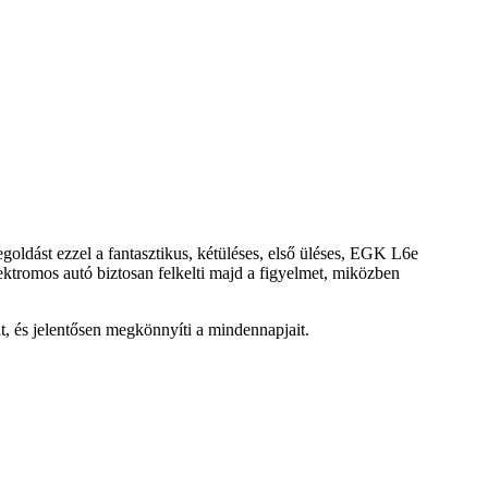
oldást ezzel a fantasztikus, kétüléses, első üléses, EGK L6e
ktromos autó biztosan felkelti majd a figyelmet, miközben
, és jelentősen megkönnyíti a mindennapjait.