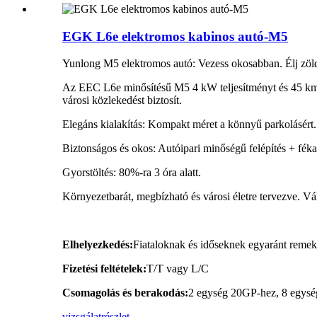
EGK L6e elektromos kabinos autó-M5
Yunlong M5 elektromos autó: Vezess okosabban. Élj zöl
Az EEC L6e minősítésű M5 4 kW teljesítményt és 45 km/h
városi közlekedést biztosít.
Elegáns kialakítás: Kompakt méret a könnyű parkolásért.
Biztonságos és okos: Autóipari minőségű felépítés + féka
Gyorstöltés: 80%-ra 3 óra alatt.
Környezetbarát, megbízható és városi életre tervezve. Vá
Elhelyezkedés:
Fiataloknak és időseknek egyaránt remek a
Fizetési feltételek:
T/T vagy L/C
Csomagolás és berakodás:
2 egység 20GP-hez, 8 egysé
vizsgálat
részlet