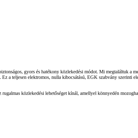
biztonságos, gyors és hatékony közlekedési módot. Mi megtaláltuk a meg
Ez a teljesen elektromos, nulla kibocsátású, EGK szabvány szerinti ele
z rugalmas közlekedési lehetőséget kínál, amellyel könnyedén mozoghat