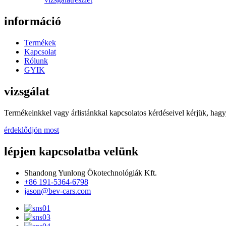
információ
Termékek
Kapcsolat
Rólunk
GYIK
vizsgálat
Termékeinkkel vagy árlistánkkal kapcsolatos kérdéseivel kérjük, hagy
érdeklődjön most
lépjen kapcsolatba velünk
Shandong Yunlong Ökotechnológiák Kft.
+86 191-5364-6798
jason@bev-cars.com