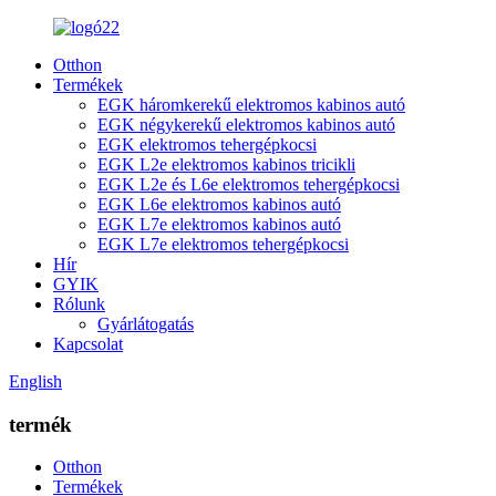
Otthon
Termékek
EGK háromkerekű elektromos kabinos autó
EGK négykerekű elektromos kabinos autó
EGK elektromos tehergépkocsi
EGK L2e elektromos kabinos tricikli
EGK L2e és L6e elektromos tehergépkocsi
EGK L6e elektromos kabinos autó
EGK L7e elektromos kabinos autó
EGK L7e elektromos tehergépkocsi
Hír
GYIK
Rólunk
Gyárlátogatás
Kapcsolat
English
termék
Otthon
Termékek