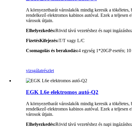
A környezetbarát városlakók mindig keresik a tökéletes,
rendelkező elektromos kabinos autóval. Ezek a teljesen 
városok útjain.
Elhelyezkedés:
Rövid távú vezetéshez és napi ingázásho
Fizetés
Kifejezés
:
T/T vagy L/C
Csomagolás és berakodás:
4 egység 1*20GP esetén; 10
vizsgálat
részlet
EGK L6e elektromos autó-Q2
A környezetbarát városlakók mindig keresik a tökéletes,
rendelkező elektromos kabinos autóval. Ezek a teljesen 
városok útjain.
Elhelyezkedés:
Rövid távú vezetéshez és napi ingázásho