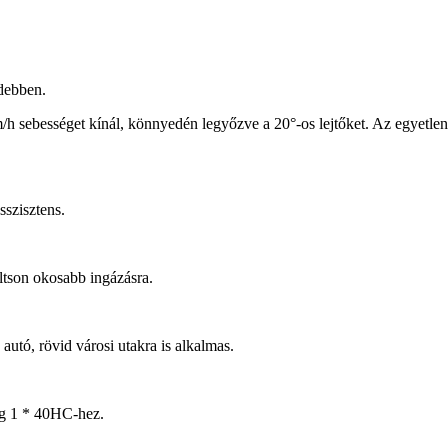
debben.
 sebességet kínál, könnyedén legyőzve a 20°-os lejtőket. Az egyetle
sszisztens.
ltson okosabb ingázásra.
utó, rövid városi utakra is alkalmas.
g 1 * 40HC-hez.