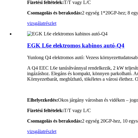
Fizetési feltételek:
T/T vagy L/C
Csomagolás és berakodás:
2 egység 1*20GP-hez; 8 eg
vizsgálat
részlet
EGK L6e elektromos kabinos autó-Q4
Yunlong Q4 elektromos autó: Vezess környezettudatosab
A Q4 EEC L6e tanúsítvánnyal rendelkezik, 2 kW teljesítm
ingázáshoz. Elegáns és kompakt, könnyen parkolható. Autói
Környezetbarát, megbízható, tökéletes a városi élethez. O
Elhelyezkedés:
Okos járgány városban és vidéken – jogo
Fizetési feltételek:
T/T vagy L/C
Csomagolás és berakodás:
2 egység 20GP-hez, 10 egys
vizsgálat
részlet