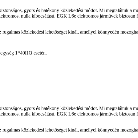
 biztonságos, gyors és hatékony közlekedési módot. Mi megtaláltuk a 
elektromos, nulla kibocsátású, EGK L6e elektromos járművek biztosan f
z rugalmas közlekedési lehetőséget kínál, amellyel könnyedén mozoghat
 egység 1*40HQ esetén.
 biztonságos, gyors és hatékony közlekedési módot. Mi megtaláltuk a 
elektromos, nulla kibocsátású, EGK L6e elektromos járművek biztosan f
z rugalmas közlekedési lehetőséget kínál, amellyel könnyedén mozoghat