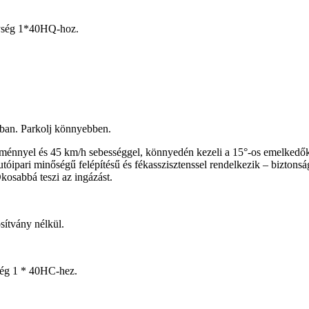
ység 1*40HQ-hoz.
ban. Parkolj könnyebben.
énnyel és 45 km/h sebességgel, könnyedén kezeli a 15°-os emelkedőket.
pari minőségű felépítésű és fékasszisztenssel rendelkezik – biztonságos
kosabbá teszi az ingázást.
sítvány nélkül.
ég 1 * 40HC-hez.