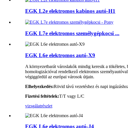
EGK L2e elektromos kabinos autó-H1
EGK L7e elektromos személygépkocsi ...
EGK L6e elektromos autó-X9
A környezetbarát városlakók mindig keresik a tökéletes, 
homologizációval rendelkező elektromos személyautóval. 
végiggördül az európai városok útjain.
Elhelyezkedés:
Rövid távú vezetéshez és napi ingázásho
Fizetési feltételek:
T/T vagy L/C
vizsgálat
részlet
EGK L6e elektromos autó-J4