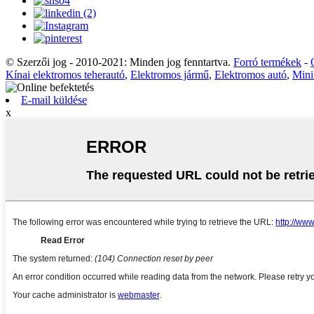
© Szerzői jog - 2010-2021: Minden jog fenntartva.
Forró termékek
-
Kínai elektromos teherautó
,
Elektromos jármű
,
Elektromos autó
,
Mini
E-mail küldése
x