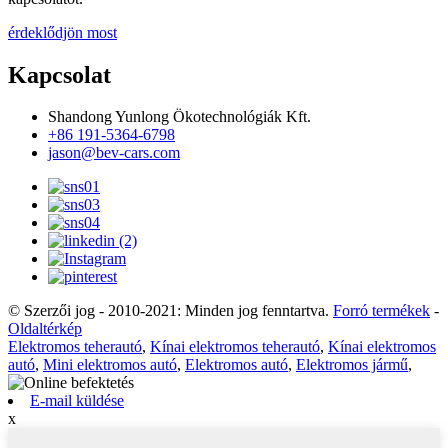
érdeklődjön most
Kapcsolat
Shandong Yunlong Ökotechnológiák Kft.
+86 191-5364-6798
jason@bev-cars.com
© Szerzői jog - 2010-2021: Minden jog fenntartva.
Forró termékek
-
Oldaltérkép
Elektromos teherautó
,
Kínai elektromos teherautó
,
Kínai elektromos
autó
,
Mini elektromos autó
,
Elektromos autó
,
Elektromos jármű
,
E-mail küldése
x