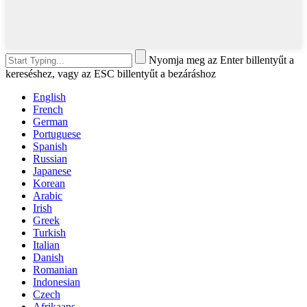
Nyomja meg az Enter billentyűt a
kereséshez, vagy az ESC billentyűt a bezáráshoz
English
French
German
Portuguese
Spanish
Russian
Japanese
Korean
Arabic
Irish
Greek
Turkish
Italian
Danish
Romanian
Indonesian
Czech
Afrikaans