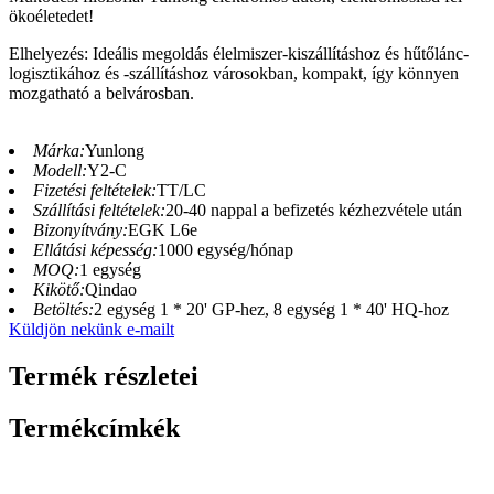
ökoéletedet!
Elhelyezés: Ideális megoldás élelmiszer-kiszállításhoz és hűtőlánc-
logisztikához és -szállításhoz városokban, kompakt, így könnyen
mozgatható a belvárosban.
Márka:
Yunlong
Modell:
Y2-C
Fizetési feltételek:
TT/LC
Szállítási feltételek:
20-40 nappal a befizetés kézhezvétele után
Bizonyítvány:
EGK L6e
Ellátási képesség:
1000 egység/hónap
MOQ:
1 egység
Kikötő:
Qindao
Betöltés:
2 egység 1 * 20' GP-hez, 8 egység 1 * 40' HQ-hoz
Küldjön nekünk e-mailt
Termék részletei
Termékcímkék