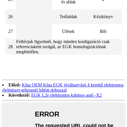
és ablak
26
Tetőablak
Kézikönyv
27
Ülések
Bőr
Felhívjuk figyelmét, hogy minden konfiguráció csak
28
referenciaként szolgál, az EGK homologizációnak
megfelelően.
Előző:
Kína OEM Kína EGK jóváhagyású 4 kerekű elektromos
élelmiszer-teherautó hűtött dobozzal
Következő:
EGK L2e elektromos kabinos autó -X2