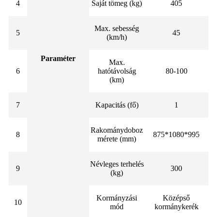
4
Saját tömeg (kg)
405
Max. sebesség
5
45
(km/h)
Paraméter
Max.
6
hatótávolság
80-100
(km)
7
Kapacitás (fő)
1
Rakománydoboz
8
875*1080*995
mérete (mm)
Névleges terhelés
9
300
(kg)
Kormányzási
Középső
10
mód
kormánykerék