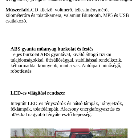
Műszerfal:
LCD kijelző, voltmérő, teljesítménymérő,
kilométeróra és tolatókamera, valamint Bluetooth, MP5 és USB
csatlakozó.
ABS gyanta műanyag burkolat és festés
Teljes burkolat ABS gyantával, kiváló átfogó fizikai
tulajdonságokkal, ütésállósággal, stabilitással rendelkezik,
kétharmaddal könnyebb, mint a vas. Autóipari minőségű,
robotfestés.
LED-es világítási rendszer
Integrált LED-es fényszórók és hátsó lámpák, irányjelzők,
féklámpák, tolatólámpák. Alacsony energiafogyasztás és
50%-kal nagyobb fényáteresztő képesség.