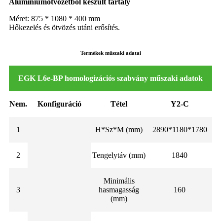
Alumíniumötvözetből készült tartály
Méret: 875 * 1080 * 400 mm
Hőkezelés és ötvözés utáni erősítés.
Termékek műszaki adatai
EGK L6e-BP homologizációs szabvány műszaki adatok
Nem.
Konfiguráció
Tétel
Y2-C
1
H*Sz*M (mm)
2890*1180*1780
2
Tengelytáv (mm)
1840
Minimális
3
hasmagasság
160
(mm)