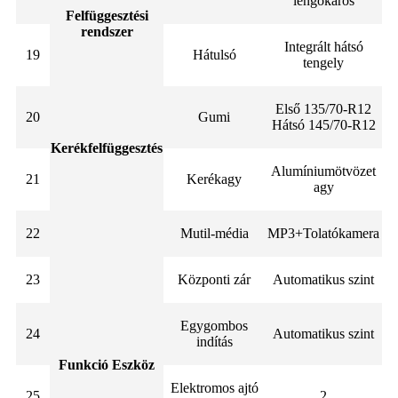
lengőkaros
Felfüggesztési
rendszer
Integrált hátsó
19
Hátulsó
tengely
Első 135/70-R12
20
Gumi
Hátsó 145/70-R12
Kerékfelfüggesztés
Alumíniumötvözet
21
Kerékagy
agy
22
Mutil-média
MP3+Tolatókamera
23
Központi zár
Automatikus szint
Egygombos
24
Automatikus szint
indítás
Funkció Eszköz
Elektromos ajtó
25
2