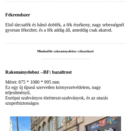
Fékrendszer
Első tárcsafék és hátsó dobfék, a fék érzékeny, nagy sebességnél
gyorsan fékezhet, és a fék addig áll, ameddig csak akarod.
Mindenféle rakománydoboz választható
Rakománydoboz --BF: bazaltrost
Méret: 875 * 1080 * 995 mm
Ez egy új típusú szervetlen környezetvédelem, nagy
teljesítményű,
Európai szabványos törésteszt-szabványok, és az utazás
szuperbiztonságos