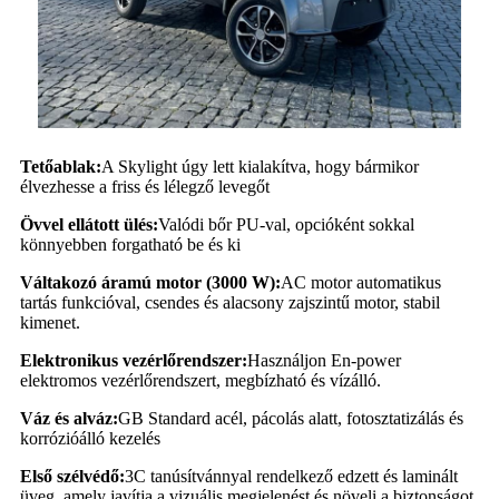
Tetőablak:
A Skylight úgy lett kialakítva, hogy bármikor
élvezhesse a friss és lélegző levegőt
Övvel ellátott ülés:
Valódi bőr PU-val, opcióként sokkal
könnyebben forgatható be és ki
Váltakozó áramú motor (3000 W):
AC motor automatikus
tartás funkcióval, csendes és alacsony zajszintű motor, stabil
kimenet.
Elektronikus vezérlőrendszer:
Használjon En-power
elektromos vezérlőrendszert, megbízható és vízálló.
Váz és alváz:
GB Standard acél, pácolás alatt, fotosztatizálás és
korrózióálló kezelés
Első szélvédő:
3C tanúsítvánnyal rendelkező edzett és laminált
üveg, amely javítja a vizuális megjelenést és növeli a biztonságot.