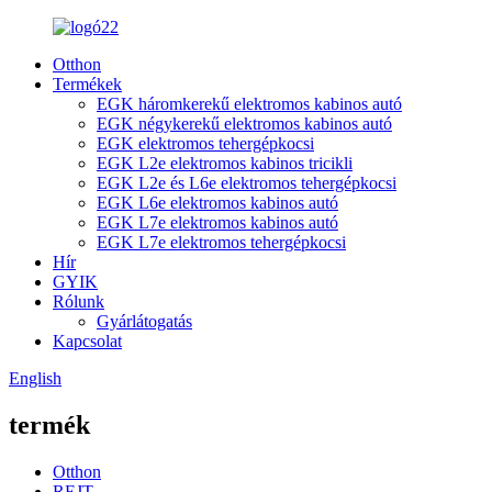
Otthon
Termékek
EGK háromkerekű elektromos kabinos autó
EGK négykerekű elektromos kabinos autó
EGK elektromos tehergépkocsi
EGK L2e elektromos kabinos tricikli
EGK L2e és L6e elektromos tehergépkocsi
EGK L6e elektromos kabinos autó
EGK L7e elektromos kabinos autó
EGK L7e elektromos tehergépkocsi
Hír
GYIK
Rólunk
Gyárlátogatás
Kapcsolat
English
termék
Otthon
REJT