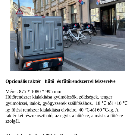
Opcionális raktér - hűtő- és fűtőrendszerrel felszerelve
Méret: 875 * 1080 * 995 mm
Hűtőrendszer kialakítása gyümölcsök, zöldségek, tenger
gyümölcsei, italok, gyógyszerek szállításához, -18 ℃-tól +10 ℃-
ig; fűtési rendszer kialakítása elvitelre, 40 ℃-tól 60 ℃-ig. A
raktér két részre osztható, az egyik a hűtésre, a másik a fűtésre
szolgál.