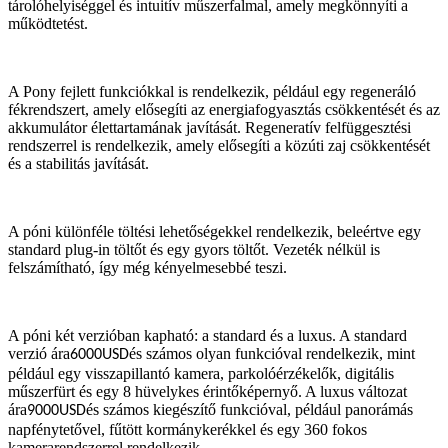
tárolóhelyiséggel és intuitív műszerfalmal, amely megkönnyíti a
működtetést.
A Pony fejlett funkciókkal is rendelkezik, például egy regeneráló
fékrendszert, amely elősegíti az energiafogyasztás csökkentését és az
akkumulátor élettartamának javítását. Regeneratív felfüggesztési
rendszerrel is rendelkezik, amely elősegíti a közúti zaj csökkentését
és a stabilitás javítását.
A póni különféle töltési lehetőségekkel rendelkezik, beleértve egy
standard plug-in töltőt és egy gyors töltőt. Vezeték nélkül is
felszámítható, így még kényelmesebbé teszi.
A póni két verzióban kapható: a standard és a luxus. A standard
verzió ára
és számos olyan funkcióval rendelkezik, mint
6000USD
például egy visszapillantó kamera, parkolóérzékelők, digitális
műszerfürt és egy 8 hüvelykes érintőképernyő. A luxus változat
ára
és számos kiegészítő funkcióval, például panorámás
9000USD
napfénytetővel, fűtött kormánykerékkel és egy 360 fokos
kamerarendszerrel rendelkezik.