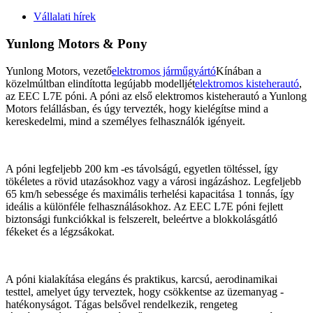
Vállalati hírek
Yunlong Motors & Pony
Yunlong Motors, vezető
elektromos járműgyártó
Kínában a
közelmúltban elindította legújabb modelljét
elektromos kisteherautó
,
az EEC L7E póni. A póni az első elektromos kisteherautó a Yunlong
Motors felállásban, és úgy tervezték, hogy kielégítse mind a
kereskedelmi, mind a személyes felhasználók igényeit.
A póni legfeljebb 200 km -es távolságú, egyetlen töltéssel, így
tökéletes a rövid utazásokhoz vagy a városi ingázáshoz. Legfeljebb
65 km/h sebessége és maximális terhelési kapacitása 1 tonnás, így
ideális a különféle felhasználásokhoz. Az EEC L7E póni fejlett
biztonsági funkciókkal is felszerelt, beleértve a blokkolásgátló
fékeket és a légzsákokat.
A póni kialakítása elegáns és praktikus, karcsú, aerodinamikai
testtel, amelyet úgy terveztek, hogy csökkentse az üzemanyag -
hatékonyságot. Tágas belsővel rendelkezik, rengeteg