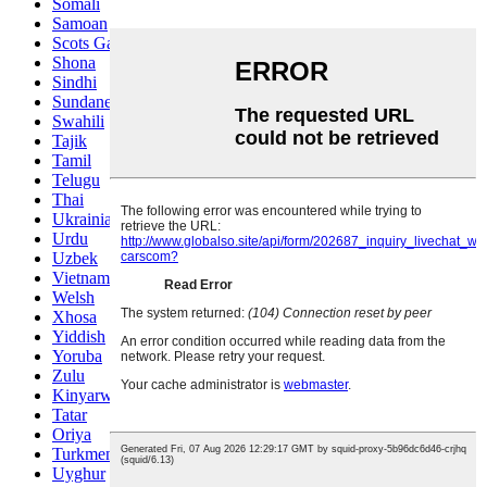
Somali
Samoan
Scots Gaelic
Shona
Sindhi
Sundanese
Swahili
Tajik
Tamil
Telugu
Thai
Ukrainian
Urdu
Uzbek
Vietnamese
Welsh
Xhosa
Yiddish
Yoruba
Zulu
Kinyarwanda
Tatar
Oriya
Turkmen
Uyghur