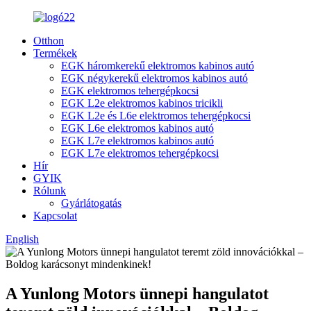
Otthon
Termékek
EGK háromkerekű elektromos kabinos autó
EGK négykerekű elektromos kabinos autó
EGK elektromos tehergépkocsi
EGK L2e elektromos kabinos tricikli
EGK L2e és L6e elektromos tehergépkocsi
EGK L6e elektromos kabinos autó
EGK L7e elektromos kabinos autó
EGK L7e elektromos tehergépkocsi
Hír
GYIK
Rólunk
Gyárlátogatás
Kapcsolat
English
A Yunlong Motors ünnepi hangulatot