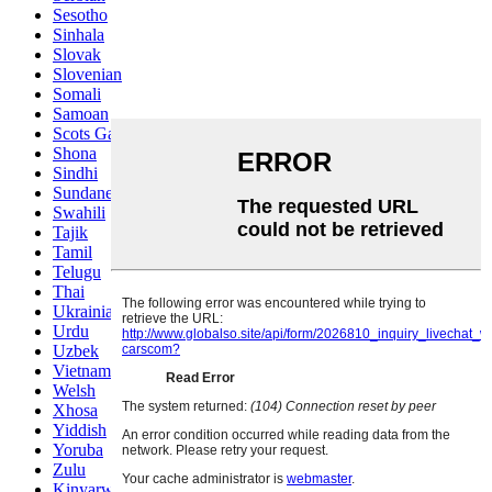
Sesotho
Sinhala
Slovak
Slovenian
Somali
Samoan
Scots Gaelic
Shona
Sindhi
Sundanese
Swahili
Tajik
Tamil
Telugu
Thai
Ukrainian
Urdu
Uzbek
Vietnamese
Welsh
Xhosa
Yiddish
Yoruba
Zulu
Kinyarwanda