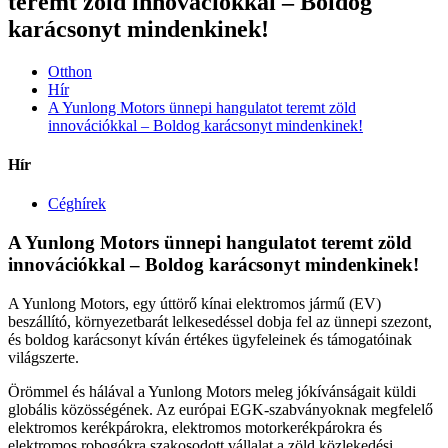
teremt zöld innovációkkal – Boldog
karácsonyt mindenkinek!
Otthon
Hír
A Yunlong Motors ünnepi hangulatot teremt zöld
innovációkkal – Boldog karácsonyt mindenkinek!
Hír
Céghírek
A Yunlong Motors ünnepi hangulatot teremt zöld
innovációkkal – Boldog karácsonyt mindenkinek!
A Yunlong Motors, egy úttörő kínai elektromos jármű (EV)
beszállító, környezetbarát lelkesedéssel dobja fel az ünnepi szezont,
és boldog karácsonyt kíván értékes ügyfeleinek és támogatóinak
világszerte.
Örömmel és hálával a Yunlong Motors meleg jókívánságait küldi
globális közösségének. Az európai EGK-szabványoknak megfelelő
elektromos kerékpárokra, elektromos motorkerékpárokra és
elektromos robogókra szakosodott vállalat a zöld közlekedési