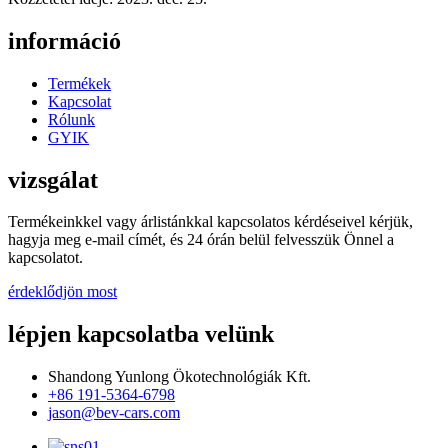
információ
Termékek
Kapcsolat
Rólunk
GYIK
vizsgálat
Termékeinkkel vagy árlistánkkal kapcsolatos kérdéseivel kérjük,
hagyja meg e-mail címét, és 24 órán belül felvesszük Önnel a
kapcsolatot.
érdeklődjön most
lépjen kapcsolatba velünk
Shandong Yunlong Ökotechnológiák Kft.
+86 191-5364-6798
jason@bev-cars.com