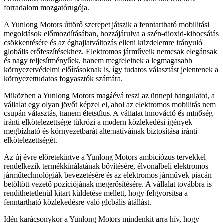
forradalom mozgatórugója.
A Yunlong Motors úttörő szerepet játszik a fenntartható mobilitási
megoldások előmozdításában, hozzájárulva a szén-dioxid-kibocsátás
csökkentésére és az éghajlatváltozás elleni küzdelemre irányuló
globális erőfeszítésekhez. Elektromos járműveik nemcsak elegánsak
és nagy teljesítményűek, hanem megfelelnek a legmagasabb
környezetvédelmi előírásoknak is, így tudatos választást jelentenek a
környezettudatos fogyasztók számára.
Miközben a Yunlong Motors magáévá teszi az ünnepi hangulatot, a
vállalat egy olyan jövőt képzel el, ahol az elektromos mobilitás nem
csupán választás, hanem életstílus. A vállalat innováció és minőség
iránti elkötelezettsége tükrözi a modern közlekedési igények
megbízható és környezetbarát alternatíváinak biztosítása iránti
elkötelezettségét.
Az új évre előretekintve a Yunlong Motors ambiciózus tervekkel
rendelkezik termékkínálatának bővítésére, élvonalbeli elektromos
járműtechnológiák bevezetésére és az elektromos járművek piacán
betöltött vezető pozíciójának megerősítésére. A vállalat továbbra is
rendíthetetlenül kitart küldetése mellett, hogy felgyorsítsa a
fenntartható közlekedésre való globális átállást.
Idén karácsonykor a Yunlong Motors mindenkit arra hív, hogy