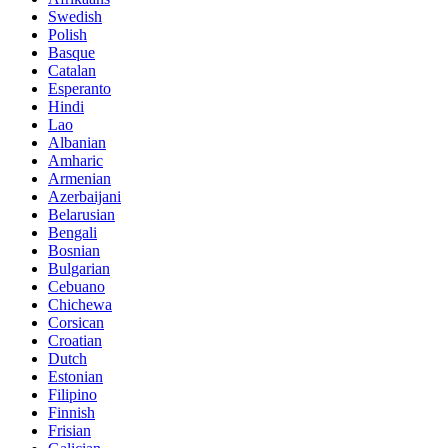
Swedish
Polish
Basque
Catalan
Esperanto
Hindi
Lao
Albanian
Amharic
Armenian
Azerbaijani
Belarusian
Bengali
Bosnian
Bulgarian
Cebuano
Chichewa
Corsican
Croatian
Dutch
Estonian
Filipino
Finnish
Frisian