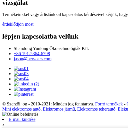
vizsgálat
Termékeinkkel vagy árlistánkkal kapcsolatos kérdéseivel kérjük, hagy
érdeklődjön most
lépjen kapcsolatba velünk
Shandong Yunlong Ökotechnológiák Kft.
+86 191-5364-6798
jason@bev-cars.com
© Szerzői jog - 2010-2021: Minden jog fenntartva.
Forró termékek
-
Mini elektromos autó
,
Elektromos jármű
,
Elektromos teherautó
,
Elekt
E-mail küldése
x