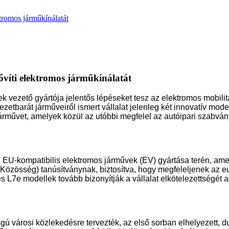
tromos járműkínálatát
víti elektromos járműkínálatát
 vezető gyártója jelentős lépéseket tesz az elektromos mobili
zetbarát járműveiről ismert vállalat jelenleg két innovatív mode
vet, amelyek közül az utóbbi megfelel az autóipari szabványo
U-kompatibilis elektromos járművek (EV) gyártása terén, amelye
zösség) tanúsítványnak, biztosítva, hogy megfeleljenek az eur
7e modellek tovább bizonyítják a vállalat elkötelezettségét a
ú városi közlekedésre tervezték, az első sorban elhelyezett, 