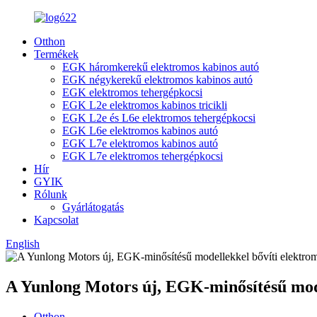
Otthon
Termékek
EGK háromkerekű elektromos kabinos autó
EGK négykerekű elektromos kabinos autó
EGK elektromos tehergépkocsi
EGK L2e elektromos kabinos tricikli
EGK L2e és L6e elektromos tehergépkocsi
EGK L6e elektromos kabinos autó
EGK L7e elektromos kabinos autó
EGK L7e elektromos tehergépkocsi
Hír
GYIK
Rólunk
Gyárlátogatás
Kapcsolat
English
A Yunlong Motors új, EGK-minősítésű mode
Otthon