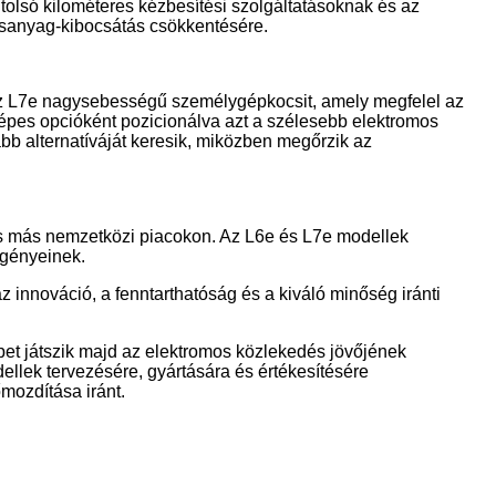
utolsó kilométeres kézbesítési szolgáltatásoknak és az
osanyag-kibocsátás csökkentésére.
 az L7e nagysebességű személygépkocsit, amely megfelel az
képes opcióként pozicionálva azt a szélesebb elektromos
b alternatíváját keresik, miközben megőrzik az
 és más nemzetközi piacokon. Az L6e és L7e modellek
igényeinek.
az innováció, a fenntarthatóság és a kiváló minőség iránti
epet játszik majd az elektromos közlekedés jövőjének
llek tervezésére, gyártására és értékesítésére
őmozdítása iránt.