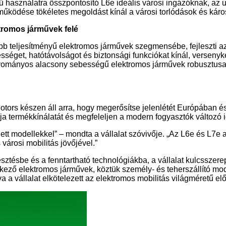
yű használatra összpontosító L6e ideális városi ingázóknak, az 
űködése tökéletes megoldást kínál a városi torlódások és kár
tromos járművek felé
obb teljesítményű elektromos járművek szegmensébe, fejleszti
sséget, hatótávolságot és biztonsági funkciókat kínál, verseny
gyományos alacsony sebességű elektromos járművek robusztusab
 Motors készen áll arra, hogy megerősítse jelenlétét Európában
álja termékkínálatát és megfeleljen a modern fogyasztók változó 
jlett modellekkel” – mondta a vállalat szóvivője. „Az L6e és L7e 
városi mobilitás jövőjével.”
esztésbe és a fenntartható technológiákba, a vállalat kulcsszer
ező elektromos járművek, köztük személy- és teherszállító mode
 a vállalat elkötelezett az elektromos mobilitás világméretű el