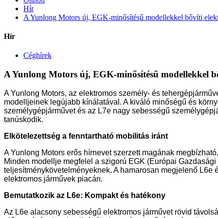
Hír
A Yunlong Motors új, EGK-minősítésű modellekkel bővíti elek
Hír
Céghírek
A Yunlong Motors új, EGK-minősítésű modellekkel bő
A Yunlong Motors, az elektromos személy- és tehergépjárművek
modelljeinek legújabb kínálatával. A kiváló minőségű és környe
személygépjárművet és az L7e nagy sebességű személygépjármű
tanúskodik.
Elkötelezettség a fenntartható mobilitás iránt
A Yunlong Motors erős hírnevet szerzett magának megbízható, E
Minden modellje megfelel a szigorú EGK (Európai Gazdasági Kö
teljesítménykövetelményeknek. A hamarosan megjelenő L6e és L
elektromos járművek piacán.
Bemutatkozik az L6e: Kompakt és hatékony
Az L6e alacsony sebességű elektromos járművet rövid távolság