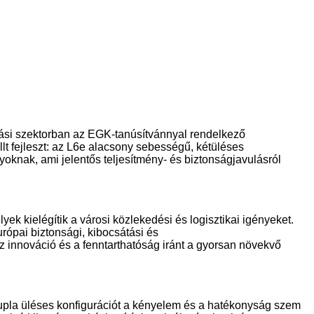
tási szektorban az EGK-tanúsítvánnyal rendelkező
llt fejleszt: az L6e alacsony sebességű, kétüléses
knak, ami jelentős teljesítmény- és biztonságjavulásról
k kielégítik a városi közlekedési és logisztikai igényeket.
ópai biztonsági, kibocsátási és
z innováció és a fenntarthatóság iránt a gyorsan növekvő
dupla üléses konfigurációt a kényelem és a hatékonyság szem