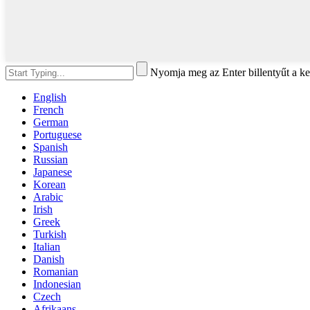
Nyomja meg az Enter billentyűt a ke
English
French
German
Portuguese
Spanish
Russian
Japanese
Korean
Arabic
Irish
Greek
Turkish
Italian
Danish
Romanian
Indonesian
Czech
Afrikaans