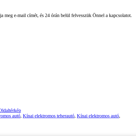
ja meg e-mail címét, és 24 órán belül felvesszük Önnel a kapcsolatot.
Oldaltérkép
romos autó
,
Kínai elektromos teherautó
,
Kínai elektromos autó
,