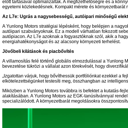
előtt tartásával optimalizálták. A megfizethetőségre és a könn
egyetemi közlekedésnek. Kompakt mérete és környezetbarát m
Az L7e: Ugrás a nagysebességű, autóipari minőségű elek
A Yunlong Motors stratégiai lépésként, hogy belépjen a nagy
autóipari szabványoknak. Ez a modell várhatóan fokozott sebe
autópiacon. Az L7e azoknak a fogyasztóknak szól, akik a ha
energiahatékonyságot és az alacsony környezeti terhelést.
Jövőbeli kilátások és piacbővítés
A villamosítás felé történő globális elmozdulással a Yunlong
bevezetése tükrözi a vállalat azon törekvését, hogy diverzifik
„Izgatottan várjuk, hogy bővíthessük portfóliónkat ezekkel a fe
elkötelezettségünket testesíti meg, összhangban az intelligens 
Miközben a Yunlong Motors továbbra is befektet a kutatás-fejl
alakításában. A Yunlong Motors az EGK-tanúsítvánnyal rendelk
specializálódott. A környezetbarát megoldásokra összpontosítva