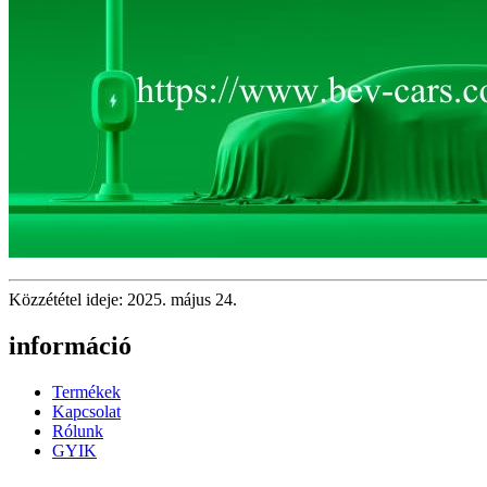
Közzététel ideje: 2025. május 24.
információ
Termékek
Kapcsolat
Rólunk
GYIK