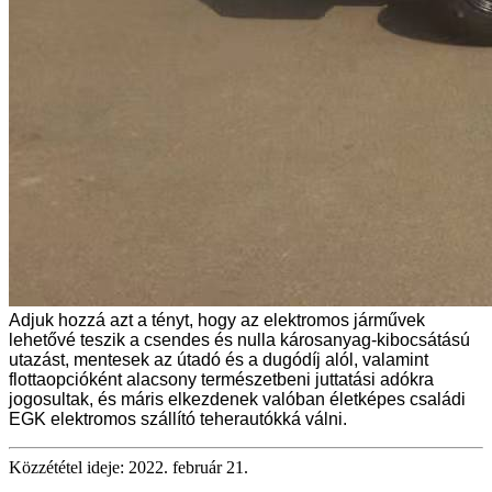
Adjuk hozzá azt a tényt, hogy az elektromos járművek
lehetővé teszik a csendes és nulla károsanyag-kibocsátású
utazást, mentesek az útadó és a dugódíj alól, valamint
flottaopcióként alacsony természetbeni juttatási adókra
jogosultak, és máris elkezdenek valóban életképes családi
EGK elektromos szállító teherautókká válni.
Közzététel ideje: 2022. február 21.