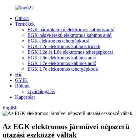
Otthon
Termékek
EGK háromkerekű elektromos kabinos autó
EGK négykerekű elektromos kabinos autó
EGK elektromos tehergépkocsi
EGK L2e elektromos kabinos tricikli
EGK L2e és L6e elektromos tehergépkocsi
EGK L6e elektromos kabinos autó
EGK L7e elektromos kabinos autó
EGK L7e elektromos tehergépkocsi
Hír
GYIK
Rólunk
Gyárlátogatás
Kapcsolat
English
Az EGK elektromos járművei népszerű
utazási eszközzé váltak