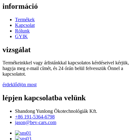
információ
Termékek
Kapcsolat
Rólunk
GYIK
vizsgálat
Termékeinkkel vagy árlistánkkal kapcsolatos kérdéseivel kérjük,
hagyja meg e-mail címét, és 24 órán belül felvesszük Önnel a
kapcsolatot.
érdeklődjön most
lépjen kapcsolatba velünk
Shandong Yunlong Ökotechnológiák Kft.
+86 191-5364-6798
jason@bev-cars.com