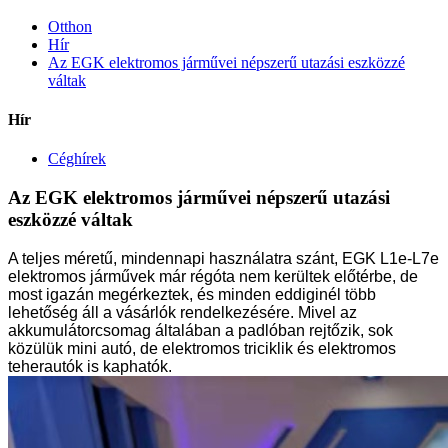
Otthon
Hír
Az EGK elektromos járművei népszerű utazási eszközzé
váltak
Hír
Céghírek
Az EGK elektromos járművei népszerű utazási
eszközzé váltak
A teljes méretű, mindennapi használatra szánt, EGK L1e-L7e
elektromos járművek már régóta nem kerültek előtérbe, de
most igazán megérkeztek, és minden eddiginél több
lehetőség áll a vásárlók rendelkezésére. Mivel az
akkumulátorcsomag általában a padlóban rejtőzik, sok
közülük mini autó, de elektromos triciklik és elektromos
teherautók is kaphatók.