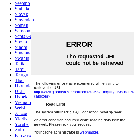
Sesotho
Sinhala
Slovak
Slovenian
Somali
Samoan
Scots Gaelic
Shona
Sindhi
Sundanese
Swahili
Tajik
Tamil
Telugu
Thai
Ukrainian
Urdu
Uzbek
Vietnamese
Welsh
Xhosa
Yiddish
Yoruba
Zulu
Kinyarwanda